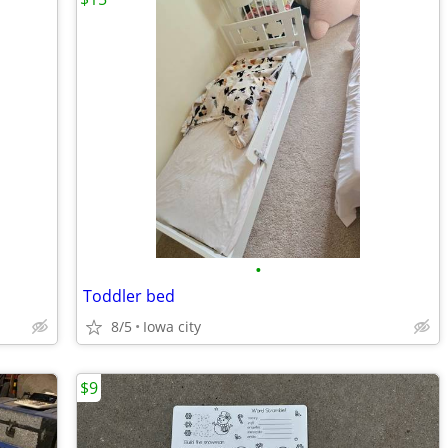
•
Toddler bed
8/5
Iowa city
$9