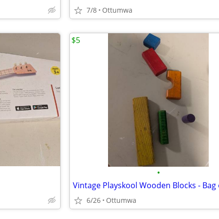
7/8
Ottumwa
$5
•
Vintage Playskool Wooden Blocks - Bag 
6/26
Ottumwa