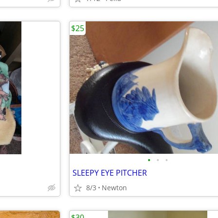
$25
•
•
•
SLEEPY EYE PITCHER
8/3
Newton
$30