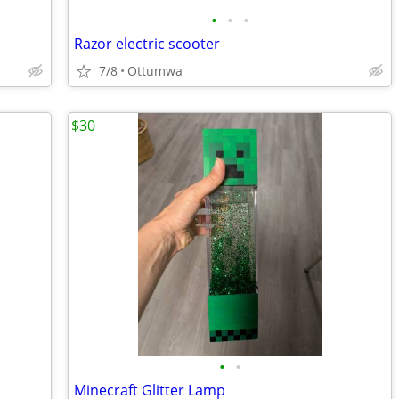
•
•
•
Razor electric scooter
7/8
Ottumwa
$30
•
•
Minecraft Glitter Lamp