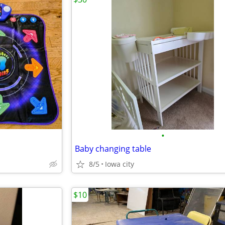
•
Baby changing table
8/5
Iowa city
$10