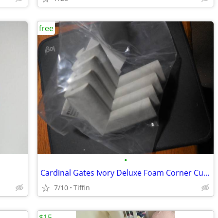
free
•
Cardinal Gates Ivory Deluxe Foam Corner Cushions, 4/Pack
7/10
Tiffin
$15