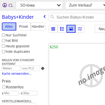
CL
SO-Iowa
Zum Verkauf
Babys+Kinder
Alles
Privat
Händler
Neu
Nur Suchtitel
hat Bild
Heute gepostet
$250
hide duplicates
MEILEN VOM STANDORT
ENTFERNT
no imag

Karte verwenden...
Preis
Kostenlos
$
– $
HERSTELLER&MODELL