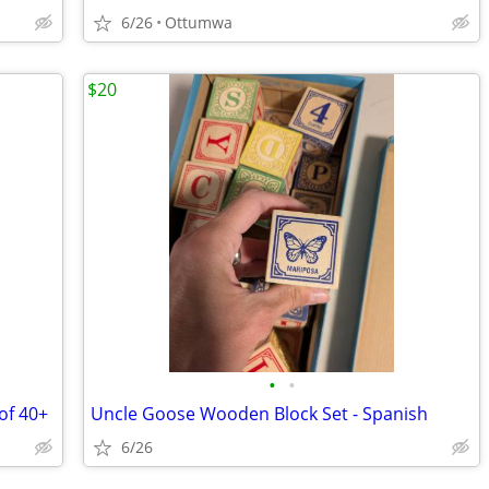
6/26
Ottumwa
$20
•
•
of 40+
Uncle Goose Wooden Block Set - Spanish
6/26