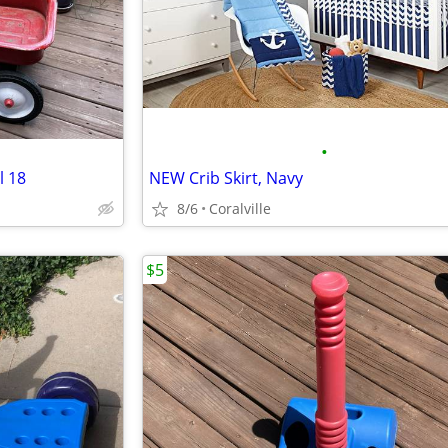
•
l 18
NEW Crib Skirt, Navy
8/6
Coralville
$5