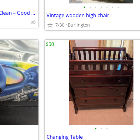
•
•
•
•
•
•
•
Full-Size Pillow-Top Mattress – Clean – Good Condition
Vintage wooden high chair
7/30
Burlington
$50
•
•
•
Changing Table