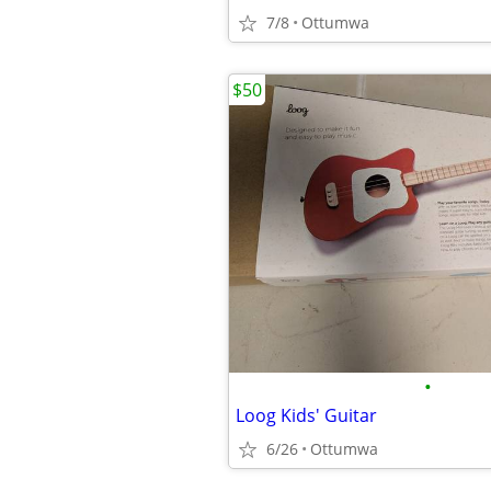
7/8
Ottumwa
$50
•
Loog Kids' Guitar
6/26
Ottumwa