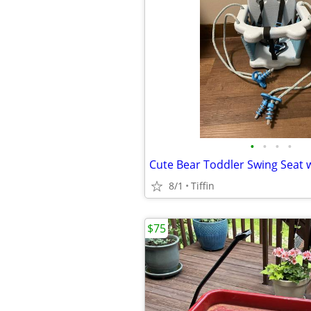
•
•
•
•
8/1
Tiffin
$75