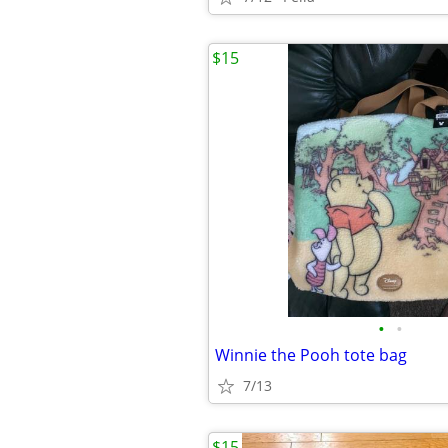
$15
•
•
Winnie the Pooh tote bag
7/13
$15