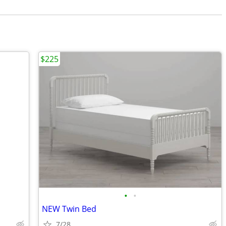
$225
•
•
NEW Twin Bed
7/28