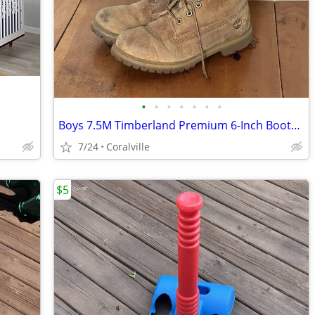
•
•
•
•
•
•
•
Boys 7.5M Timberland Premium 6-Inch Boots, Leather
7/24
Coralville
$5