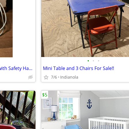
•
•
•
Cute Bear Toddler Swing Seat with Safety Harness
Mini Table and 3 Chairs For Sale!!
7/6
Indianola
$5