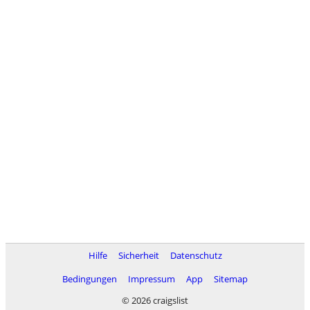
Hilfe
Sicherheit
Datenschutz
Bedingungen
Impressum
App
Sitemap
© 2026 craigslist