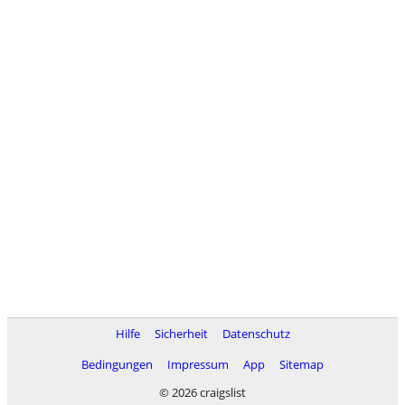
Hilfe
Sicherheit
Datenschutz
Bedingungen
Impressum
App
Sitemap
© 2026 craigslist