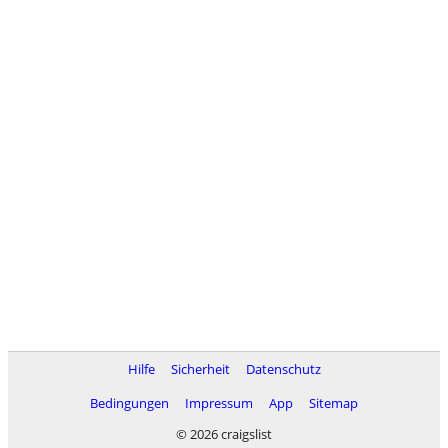
Hilfe
Sicherheit
Datenschutz
Bedingungen
Impressum
App
Sitemap
© 2026 craigslist