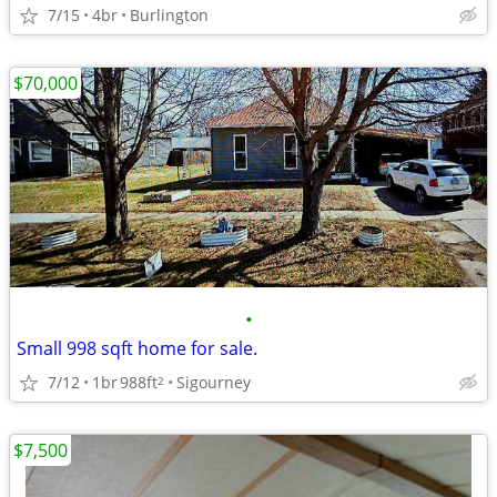
7/15
4br
Burlington
$70,000
•
Small 998 sqft home for sale.
7/12
1br
988ft
Sigourney
2
$7,500