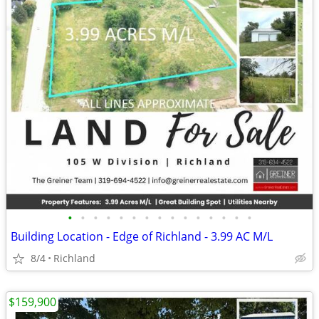
•
•
•
•
•
•
•
•
•
•
•
•
•
•
•
Building Location - Edge of Richland - 3.99 AC M/L
8/4
Richland
$159,900