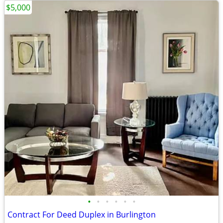
$5,000
•
•
•
•
•
•
Contract For Deed Duplex in Burlington