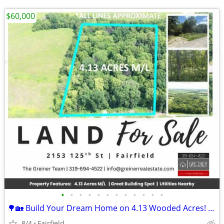
$60,000
•
•
•
•
•
•
•
•
•
•
•
•
🌳🏡 Build Your Dream Home on 4.13 Wooded Acres! 🏡🌳
8/4
Fairfield