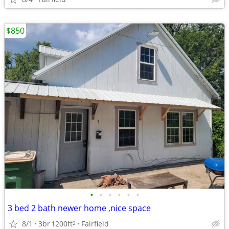
$850
•
•
•
•
•
•
3 bed 2 bath newer home ,nice space
8/1
3br
1200ft
Fairfield
2