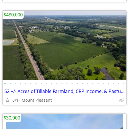
$480,000
•
•
•
•
•
•
•
•
•
•
•
•
•
•
•
•
•
•
•
•
•
•
•
•
52 +/- Acres of Tillable Farmland, CRP Income, & Pasture Ground
8/1
Mount Pleasant
$30,000