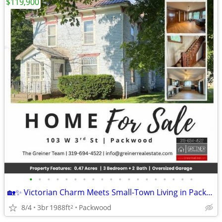
$119,900
•
•
•
•
•
•
•
•
•
•
•
•
•
•
•
•
•
•
•
🏡✨ Victorian Charm Meets Small-Town Living in Packwood! ✨🏡
8/4
3br
1988ft
Packwood
2