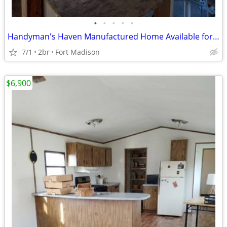
•
•
•
•
•
Handyman's Haven Manufactured Home Available for Sale
7/1
2br
Fort Madison
$6,900