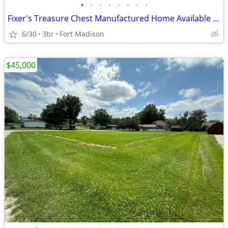
•
•
•
•
•
•
•
•
Fixer's Treasure Chest Manufactured Home Available for Sale!!
6/30
3br
Fort Madison
$45,000