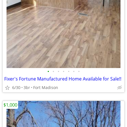
•
•
•
•
•
•
•
Fixer's Fortune Manufactured Home Available for Sale!!
6/30
3br
Fort Madison
$1,000