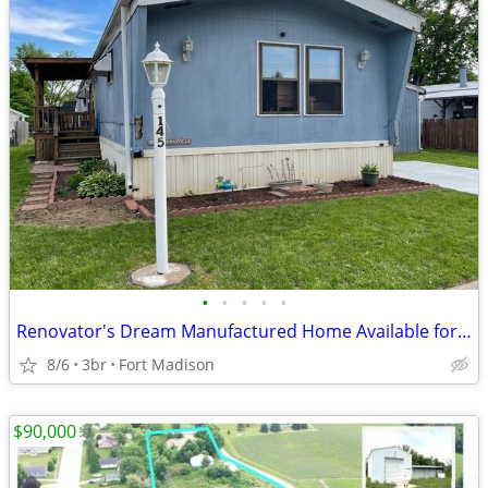
•
•
•
•
•
Renovator's Dream Manufactured Home Available for Sale!
8/6
3br
Fort Madison
$90,000