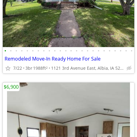
•
•
•
•
•
•
•
•
•
•
•
•
•
•
•
•
•
•
•
•
•
•
•
•
Remodeled Move-In Ready Home For Sale
7/22
3br
1988ft
1121 3rd Avenue East, Albia, IA 52531
2
$6,900