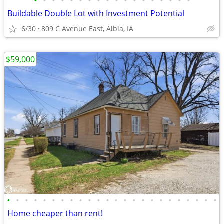
•
•
•
•
•
•
•
•
•
•
•
•
•
•
•
•
•
•
Buildable Double Lot with Investment Potential
6/30
809 C Avenue East, Albia, IA
$59,000
•
•
•
•
•
•
•
•
•
•
•
•
•
•
•
•
•
•
•
•
•
•
•
•
Home cheaper than rent!