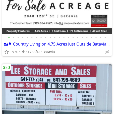
•
•
•
•
•
•
•
•
•
•
•
•
•
•
•
•
•
•
•
•
•
•
🏡🌳 Country Living on 4.75 Acres Just Outside Batavia! 🌳🏡
7/30
3br
1733ft
Batavia
2
$50