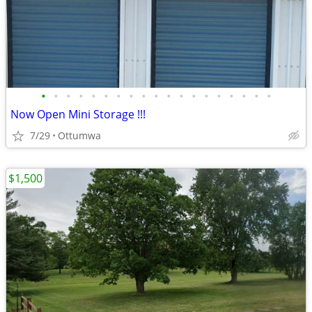
•
•
•
•
•
•
•
•
•
•
•
•
•
•
•
•
•
•
•
Now Open Mini Storage !!!
7/29
Ottumwa
$1,500