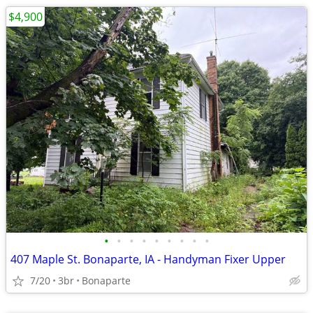
$4,900
•
•
•
•
•
•
•
•
•
407 Maple St. Bonaparte, IA - Handyman Fixer Upper
7/20
3br
Bonaparte