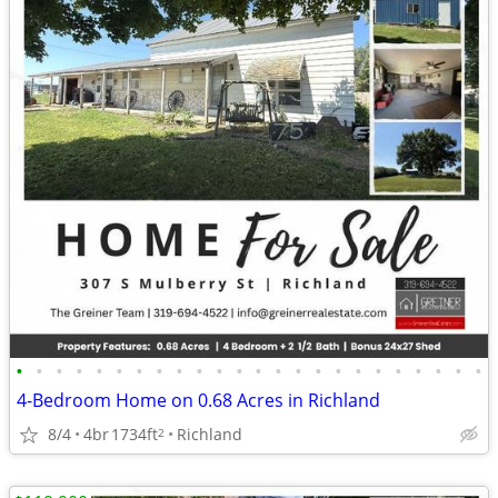
•
•
•
•
•
•
•
•
•
•
•
•
•
•
•
•
•
•
•
•
•
•
•
•
4-Bedroom Home on 0.68 Acres in Richland
8/4
4br
1734ft
Richland
2