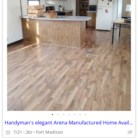
•
•
•
•
•
•
•
Handyman's elegant Arena Manufactured Home Available for Sale!!
7/21
2br
Fort Madison