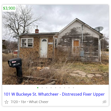
$3,900
•
•
•
•
•
•
•
•
•
101 W Buckeye St. Whatcheer - Distressed Fixer Upper
7/20
1br
What Cheer