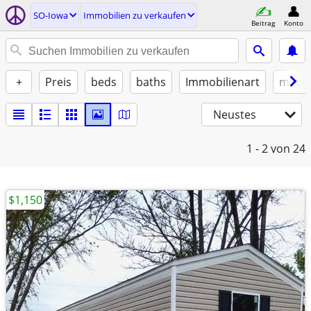
SO-Iowa
Immobilien zu verkaufen
Beitrag
Konto
+
Preis
beds
baths
Immobilienart
möbli
Neustes
1 - 2
von 24
$1,150