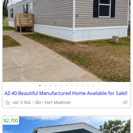
•
•
•
•
•
•
•
•
•
•
•
AZ-40 Beautiful Manufactured Home Available for Sale!!
vor 3 Std.
3br
Fort Madison
$2,700