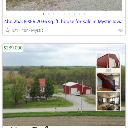
•
•
•
•
•
•
•
•
•
4bd 2ba. FIXER 2036 sq. ft. house for sale in Mystic Iowa
8/1
4br
Mystic
$239,000