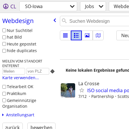
CL
SO-Iowa
Jobs
Webde
Webdesign
Nur Suchtitel
Neu
hat Bild
Heute gepostet
hide duplicates
MEILEN VOM STANDORT
ENTFERNT
Keine lokalen Ergebnisse gefund

Karte verwenden...
La Crosse
Telearbeit OK
ISO social media p
Praktikum
7/12
Partnership
Scott
Gemeinnützige
Organisation
Anstellungsart
zurück
bewerben